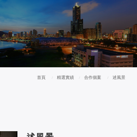
首頁
精選實績
合作個案
述風景
述風景