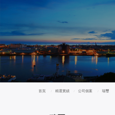
首頁
精選實績
公司個案
瑞璽