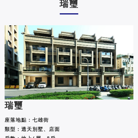
瑞璽
瑞璽
座落地點：七雄街
類型：透天別墅、店面